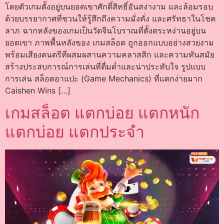
โดยตัวเกมตั้งอยู่บนยอดเขาศักดิ์สิทธิ์อันสง่างาม และล้อมรอบ
ด้วยบรรยากาศที่ชวนให้รู้สึกถึงความมั่งคั่ง และศรัทธาในโชค
ลาภ ฉากหลังของเกมเป็นวัดจีนโบราณที่ตั้งตระหง่านอยู่บน
ยอดเขา ภาพพื้นหลังของ เกมสล็อต ถูกออกแบบอย่างสวยงาม
พร้อมเสียงดนตรีที่ผสมผสานความคลาสสิก และความทันสมัย
สร้างประสบการณ์การเล่นที่ดื่มด่ำและน่าประทับใจ รูปแบบ
การเล่น สล็อตอาแปะ (Game Mechanics) ที่แตกง่ายมาก
Caishen Wins […]
เกมสล็อต แตกบ่อย แตกหนัก
แตกบ่อย แตกประจำ