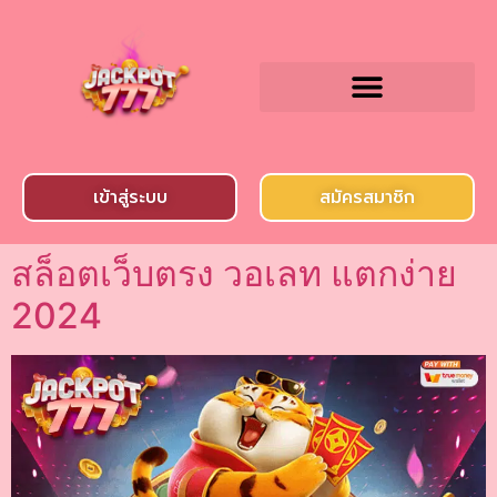
เข้าสู่ระบบ
สมัครสมาชิก
สล็อตเว็บตรง วอเลท แตกง่าย
2024