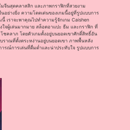
ธีมจีนสุดคลาสสิก และภาพกราฟิกที่สวยงาม
นอย่างยิ่ง ความโดดเด่นของเกมนี้อยู่ที่รูปแบบการ
มนี้ เราจะพาคุณไปทำความรู้จักเกม Caishen
ครองใจผู้เล่นมากมาย สล็อตอาแปะ ธีม และกราฟิก ที่
ชคลาภ โดยตัวเกมตั้งอยู่บนยอดเขาศักดิ์สิทธิ์อัน
ราณที่ตั้งตระหง่านอยู่บนยอดเขา ภาพพื้นหลัง
ณ์การเล่นที่ดื่มด่ำและน่าประทับใจ รูปแบบการ