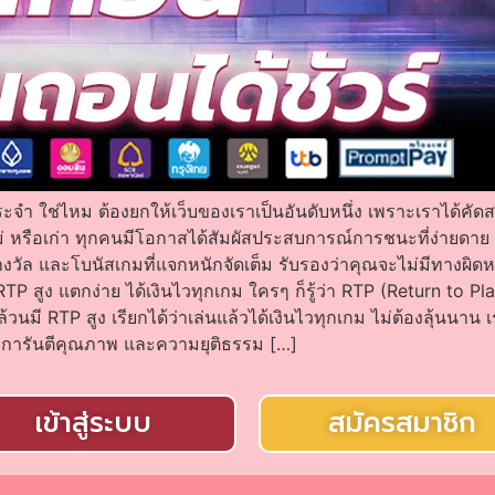
ใช่ไหม ต้องยกให้เว็บของเราเป็นอันดับหนึ่ง เพราะเราได้คัดสรร
นใหม่ หรือเก่า ทุกคนมีโอกาสได้สัมผัสประสบการณ์การชนะที่ง่ายด
งวัล และโบนัสเกมที่แจกหนักจัดเต็ม รับรองว่าคุณจะไม่มีทางผิดหว
 สูง แตกง่าย ได้เงินไวทุกเกม ใครๆ ก็รู้ว่า RTP (Return to Play
วนมี RTP สูง เรียกได้ว่าเล่นแล้วได้เงินไวทุกเกม ไม่ต้องลุ้นนาน
ี่การันตีคุณภาพ และความยุติธรรม […]
เข้าสู่ระบบ
สมัครสมาชิก