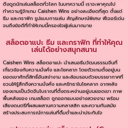
ดึงดูดนักเล่นสล็อตทั่วโลก ในบทความนี้ เราจะพาคุณไป
ทำความรู้จักเกม Caishen Wins อย่างละเอียดที่สุด ตั้งแต่
ธีม และกราฟิก รูปแบบการเล่น สัญลักษณ์พิเศษ ฟีเจอร์เด่น
จนถึงข้อดีที่ทำให้เกมนี้ครองใจผู้เล่นมากมาย
สล็อตอาแปะ ธีม และกราฟิก ที่ทำให้คุณ
เล่นได้อย่างสนุกสนาน
Caishen Wins สล็อตอาแปะ นำเสนอธีมวัฒนธรรมจีนที่
เกี่ยวข้องกับความมั่งคั่ง และโชคลาภ โดยตัวเกมตั้งอยู่บน
ยอดเขาศักดิ์สิทธิ์อันสง่างาม และล้อมรอบด้วยบรรยากาศที่
ชวนให้รู้สึกถึงความมั่งคั่ง และศรัทธาในโชคลาภ ฉากหลัง
ของเกมเป็นวัดจีนโบราณที่ตั้งตระหง่านอยู่บนยอดเขา ภาพ
พื้นหลังของ เกมสล็อต ถูกออกแบบอย่างสวยงาม พร้อม
เสียงดนตรีที่ผสมผสานความคลาสสิก และความทันสมัย
สร้างประสบการณ์การเล่นที่ดื่มด่ำและน่าประทับใจ